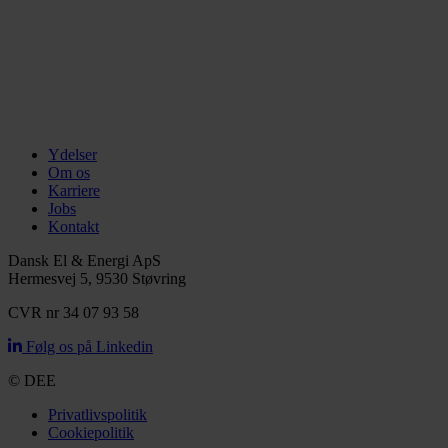
Ydelser
Om os
Karriere
Jobs
Kontakt
Dansk El & Energi ApS
Hermesvej 5, 9530 Støvring
CVR nr 34 07 93 58
Følg os på Linkedin
© DEE
Privatlivspolitik
Cookiepolitik