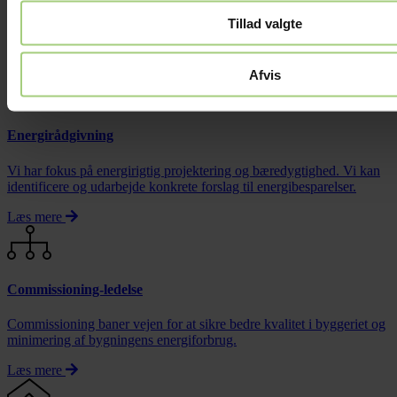
der skaber sammenhæng, godt arbejdsmiljø og den helt rigtige
Tillad valgte
stemning.
Læs mere
Afvis
Energirådgivning
Vi har fokus på energirigtig projektering og bæredygtighed. Vi kan
identificere og udarbejde konkrete forslag til energibesparelser.
Læs mere
Commissioning-ledelse
Commissioning baner vejen for at sikre bedre kvalitet i byggeriet og
minimering af bygningens energiforbrug.
Læs mere