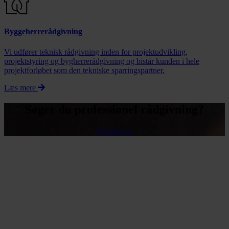
Byggeherrerådgivning
Vi udfører teknisk rådgivning inden for projektudvikling,
projektstyring og bygherrerådgivning og bistår kunden i hele
projektforløbet som den tekniske sparringspartner.
Læs mere
Søger du professionel rådgivning?
Kontakt os