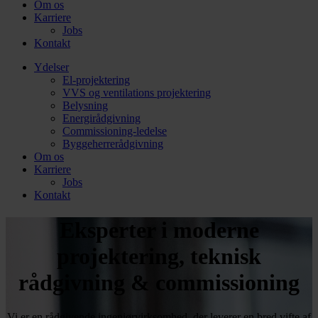
Om os
Karriere
Jobs
Kontakt
Ydelser
El-projektering
VVS og ventilations projektering
Belysning
Energirådgivning
Commissioning-ledelse
Byggeherrerådgivning
Om os
Karriere
Jobs
Kontakt
Eksperter i moderne
projektering, teknisk
rådgivning & commissioning
Vi er en rådgivende ingeniørvirksomhed, der leverer en bred vifte af