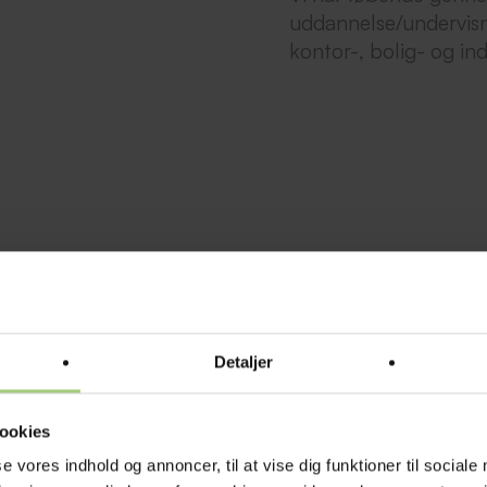
uddannelse/undervisn
kontor-, bolig- og in
g har derfor altid
ering af disse el-
Detaljer
transformerstationer
ookies
se vores indhold og annoncer, til at vise dig funktioner til sociale