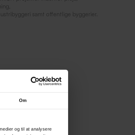
ing,
dustribyggeri samt offentlige byggerier.
Om
 medier og til at analysere