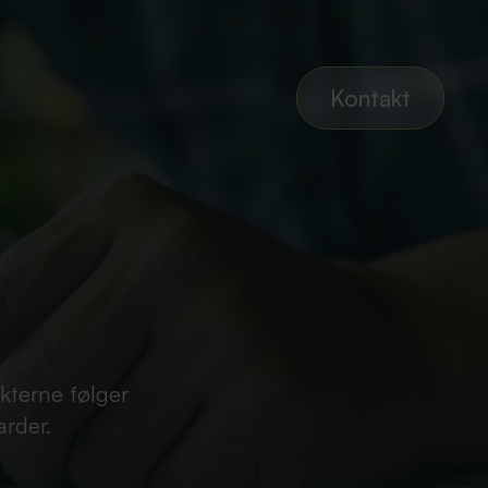
Kontakt
ekterne følger
arder.