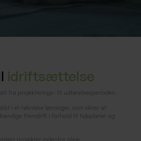
il
idriftsættelse
lt fra projekterings- til udførelsesperioden.
list i el-tekniske løsninger, som sikrer at
vendige fremdrift i forhold til tidsplaner og
ført projekter indenfor pleje,