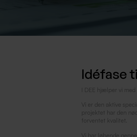
Idéfase t
I DEE hjælper vi med a
Vi er den aktive specia
projektet har den nød
forventet kvalitet.
Vi har løbende gennem