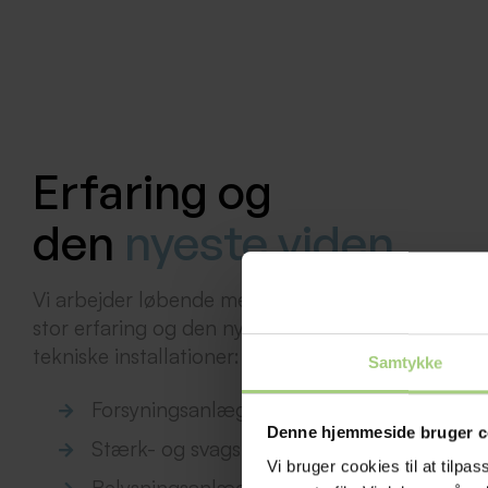
Erfaring og
den
nyeste viden
Vi arbejder løbende med nedenstående områder o
stor erfaring og den nyeste viden indenfor projekt
tekniske installationer:
Samtykke
Forsyningsanlæg, heriblandt opførelse af 
Denne hjemmeside bruger c
Stærk- og svagstrømsinstallationer
Vi bruger cookies til at tilpas
Belysningsanlæg