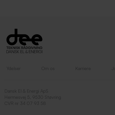
Ydelser
Om os
Karriere
J
Dansk El & Energi ApS
Hermesvej 5, 9530 Støvring
CVR nr 34 07 93 58