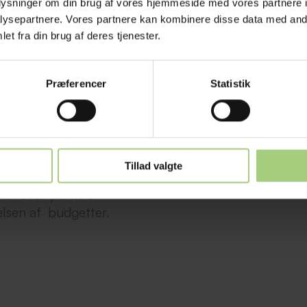
oplysninger om din brug af vores hjemmeside med vores partnere i
ysepartnere. Vores partnere kan kombinere disse data med andr
et fra din brug af deres tjenester.
.
Præferencer
Statistik
der BMS, IHC, KNX mv.
, herunder ABA,
Tillad valgte
ravspecifikation,
ed fokus på såvel
lsen af budgetter.