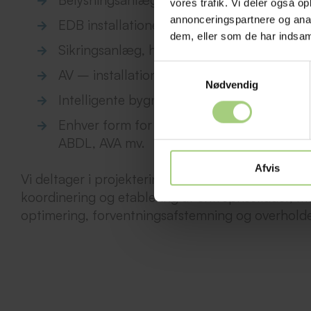
vores trafik. Vi deler også 
annonceringspartnere og anal
EDB installationer
dem, eller som de har indsaml
Sikringsanlæg, herunder AIA, ADK, TVO mv
Samtykkevalg
AV – installationer
Nødvendig
Intelligente bygningsinstallationer, herun
Enhver form for aktive brandsikringstiltag
ABDL, AVA mv.
Afvis
Vi deltager i projekteringsmøder, udformning af k
koordinering og etablering af entrepriseflader, m
optimering, forventningsafstemning og overholde