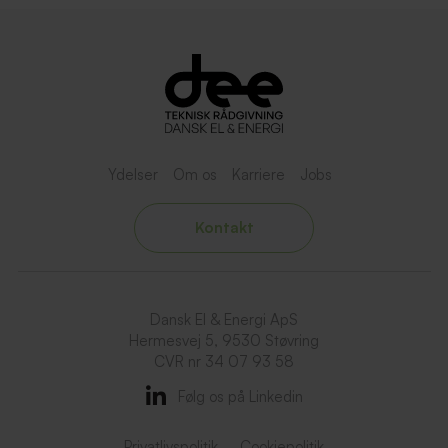
Ydelser
Om os
Karriere
Jobs
Kontakt
Dansk El & Energi ApS
Hermesvej 5, 9530 Støvring
CVR nr 34 07 93 58
Følg os på Linkedin
Privatlivspolitik
Cookiepolitik