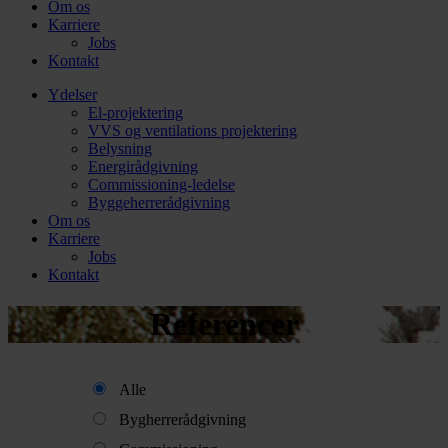
Om os
Karriere
Jobs
Kontakt
Ydelser
El-projektering
VVS og ventilations projektering
Belysning
Energirådgivning
Commissioning-ledelse
Byggeherrerådgivning
Om os
Karriere
Jobs
Kontakt
Referencer
Alle
Bygherrerådgivning