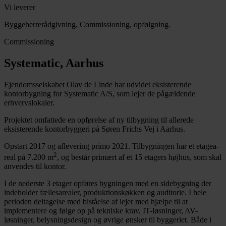
Vi leverer
Byggeherrerådgivning, Commissioning, opfølgning.
Commissioning
Systematic, Aarhus
Ejendomsselskabet Olav de Linde har udvidet eksisterende
kontorbygning for Systematic A/S, som lejer de pågældende
erhvervslokaler.
Projektet omfattede en opførelse af ny tilbygning til allerede
eksisterende kontorbyggeri på Søren Frichs Vej i Aarhus.
Opstart 2017 og aflevering primo 2021. Tilbygningen har et etagea­
2
real på 7.200 m
, og består primært af et 15 etagers højhus, som skal
anvendes til kontor.
I de nederste 3 etager opføres bygningen med en sidebygning der
indeholder fællesarealer, produktionskøkken og auditorie. I hele
perioden deltagelse med biståelse af lejer med hjælpe til at
implementere og følge op på tekniske krav, IT-løsninger, AV-
løsninger, belysningsdesign og øvrige ønsker til byggeriet. Både i