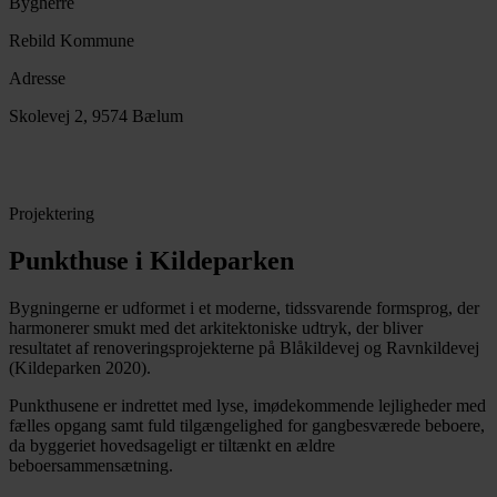
Bygherre
Rebild Kommune
Adresse
Skolevej 2, 9574 Bælum
Projektering
Punkthuse i Kildeparken
Bygningerne er udformet i et moderne, tidssvarende formsprog, der
harmonerer smukt med det arkitektoniske udtryk, der bliver
resultatet af renoveringsprojekterne på Blåkildevej og Ravnkildevej
(Kildeparken 2020).
Punkthusene er indrettet med lyse, imødekommende lejligheder med
fælles opgang samt fuld tilgængelighed for gangbesværede beboere,
da byggeriet hovedsageligt er tiltænkt en ældre
beboersammensætning.