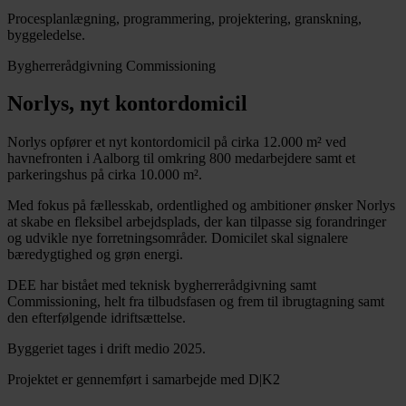
Procesplanlægning, programmering, projektering, granskning,
byggeledelse.
Bygherrerådgivning
Commissioning
Norlys, nyt kontordomicil
Norlys opfører et nyt kontordomicil på cirka 12.000 m² ved
havnefronten i Aalborg til omkring 800 medarbejdere samt et
parkeringshus på cirka 10.000 m².
Med fokus på fællesskab, ordentlighed og ambitioner ønsker Norlys
at skabe en fleksibel arbejdsplads, der kan tilpasse sig forandringer
og udvikle nye forretningsområder. Domicilet skal signalere
bæredygtighed og grøn energi.
DEE har bistået med teknisk bygherrerådgivning samt
Commissioning, helt fra tilbudsfasen og frem til ibrugtagning samt
den efterfølgende idriftsættelse.
Byggeriet tages i drift medio 2025.
Projektet er gennemført i samarbejde med D|K2