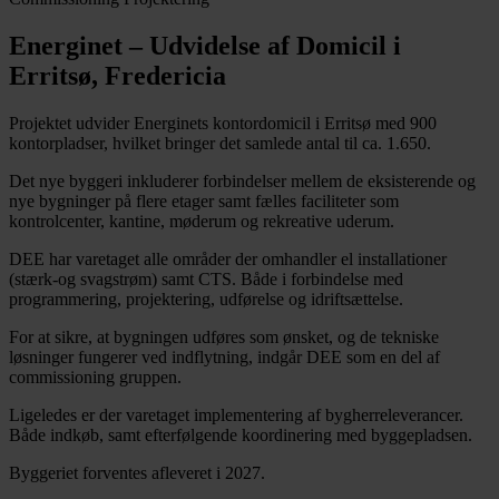
Energinet – Udvidelse af Domicil i
Erritsø, Fredericia
Projektet udvider Energinets kontordomicil i Erritsø med 900
kontorpladser, hvilket bringer det samlede antal til ca. 1.650.
Det nye byggeri inkluderer forbindelser mellem de eksisterende og
nye bygninger på flere etager samt fælles faciliteter som
kontrolcenter, kantine, møderum og rekreative uderum.
DEE har varetaget alle områder der omhandler el installationer
(stærk-og svagstrøm) samt CTS. Både i forbindelse med
programmering, projektering, udførelse og idriftsættelse.
For at sikre, at bygningen udføres som ønsket, og de tekniske
løsninger fungerer ved indflytning, indgår DEE som en del af
commissioning gruppen.
Ligeledes er der varetaget implementering af bygherreleverancer.
Både indkøb, samt efterfølgende koordinering med byggepladsen.
Byggeriet forventes afleveret i 2027.