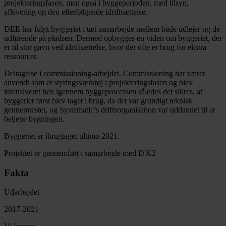
projekteringsfasen, men også i byggeperioden, med tilsyn,
aflevering og den efterfølgende idriftsættelse.
DEE har fulgt byggeriet i tæt samarbejde mellem både udlejer og de
udførende på pladsen. Dermed opbygges en viden om byggeriet, der
er til stor gavn ved idriftsættelse, hvor der ofte er brug for ekstra
ressourcer.
Deltagelse i commissioning-arbejdet. Commissioning har været
anvendt som et styringsværktøj i projek­teringsfasen og blev
intensiveret hen igennem byggeprocessen således det sikres, at
byggeriet først blev taget i brug, da det var grundigt teknisk
gennemtestet, og Systematic’s driftsorganisation var uddannet til at
betjene bygningen.
Byggeriet er ibrugtaget ultimo 2021.
Projektet er gennemført i samarbejde med D|K2
Fakta
Udarbejdet
2017-2021