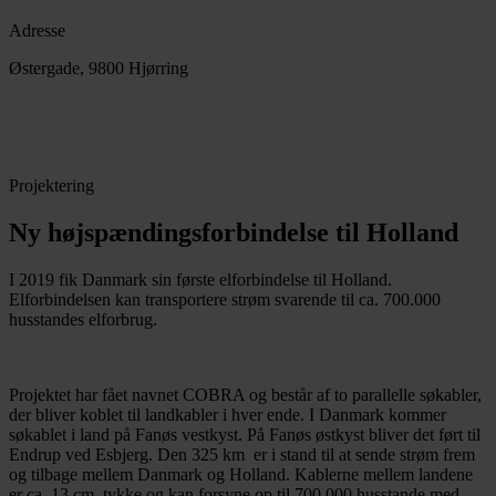
Adresse
Østergade, 9800 Hjørring
Projektering
Ny højspændingsforbindelse til Holland
I 2019 fik Danmark sin første elforbindelse til Holland.
Elforbindelsen kan transportere strøm svarende til ca. 700.000
husstandes elforbrug.
Projektet har fået navnet COBRA og består af to parallelle søkabler,
der bliver koblet til landkabler i hver ende. I Danmark kommer
søkablet i land på Fanøs vestkyst. På Fanøs østkyst bliver det ført til
Endrup ved Esbjerg. Den 325 km er i stand til at sende strøm frem
og tilbage mellem Danmark og Holland. Kablerne mellem landene
er ca. 13 cm. tykke og kan forsyne op til 700.000 husstande med