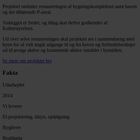
Projektet omfatter restaureringen af bygningskomplekset samt haven
og det tilhørende P-areal.
Anlægget er fredet, og tiltag skal derfor godkendes af
Kulturstyrelsen.
Ud over selve restaureringen skal projektet ses i sammenhæng med
byen for så vidt angår adgange til og fra haven og forbindelseslinjer
ud til øvrige aktive og kommende aktive områder i bymidten.
Se mere om projektet her
Fakta
Udarbejdet
2014
Vi leverer
El-projektering, tilsyn, opfølgning
Bygherre
Realdania