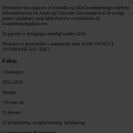
Derudover var opgaven at formidle og sikre koordineringen mellem
informationerne fra Asset og Converter leverandøren til de øvrige
parter i projektet, samt sikkerhed for overholdelse af
kvalitetssikringskravene.
Byggeriet er ibrugtages endeligt medio 2018.
Projektet er gennemført i samarbejde med NORCONSULT
DANMARK A/S / D|K2
Fakta
Udarbejdet
2012-2018
Budget
150 mio. kr
Vi leverer
El-projektering, programmering, opfølgning.
Commissioning
Projektering