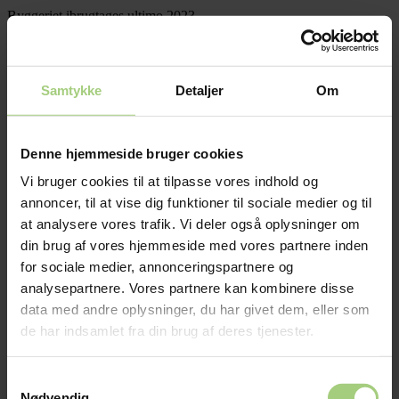
Byggeriet ibrugtages ultimo 2023.
Projektet er gennemført i samarbejde med D|K2
Fakta
Samtykke
Detaljer
Om
Udarbejdet
2021 - 2023
Denne hjemmeside bruger cookies
Budget
Vi bruger cookies til at tilpasse vores indhold og
annoncer, til at vise dig funktioner til sociale medier og til
400 mio. kr
at analysere vores trafik. Vi deler også oplysninger om
Vi leverer
din brug af vores hjemmeside med vores partnere inden
Byggeherrerådgivning, Commissioning, opfølgning.
for sociale medier, annonceringspartnere og
analysepartnere. Vores partnere kan kombinere disse
Bygherrerådgivning
Commissioning
Energirådgivning
Projektering
data med andre oplysninger, du har givet dem, eller som
UC Syddanmark, Nyt campusbyggeri i
de har indsamlet fra din brug af deres tjenester.
Kolding
Samtykkevalg
Bygherrerådgivning i forbindelse med opførelsen af nyt
Nødvendig