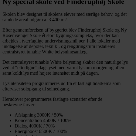
Ny special skole ved Finderuphøj Skole
Skolen blev designet til skolens elever med særlige behov, og det
samlede areal udgør ca. 3.400 m2.
Efter gennemførelsen af byggeriet blev Finderuphøj Skole og Ny
Rosenvænget Skole ét stort bygningskompleks, hvor der kan
arbejdes i tværfaglige undervisningsmiljøer. I alle lokaler med
undtagelse af depoter, teknik-, og rengøringsrum installeres
centralstyret tunable White belysningsanlæg.
Det centralstyret tunable White belysning skaber den naturlige lys
ved at “efterligne” dagslyset med varmt lys om morgen og aften
samt koldt lys med højere intensitet midt på dagen.
Lysintensiteten programmeres ud fra et fastlagt tidsskema som
efterviser solopgang til solnedgang.
Herudover programmeres fastlagte scenarier efter de
beskrevne farver:
Afslapning 3000K / 50%
Koncentration 4500K / 100%
Dialog 4000K / 70%
Energiboost 6500K / 100%