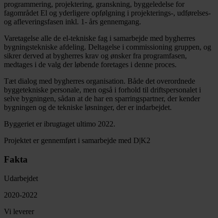
programmering, projektering, granskning, byggeledelse for
fagområdet El og yderligere opfølgning i projekterings-, udførelses-
og afleveringsfasen inkl. 1- års gennemgang.
Varetagelse alle de el-tekniske fag i samarbejde med bygherres
bygningstekniske afdeling. Deltagelse i commissioning gruppen, og
sikrer derved at bygherres krav og ønsker fra programfasen,
medtages i de valg der løbende foretages i denne proces.
Tæt dialog med bygherres organisation. Både det overordnede
byggetekniske personale, men også i forhold til driftspersonalet i
selve bygningen, sådan at de har en sparringspartner, der kender
bygningen og de tekniske løsninger, der er indarbejdet.
Byggeriet er ibrugtaget ultimo 2022.
Projektet er gennemført i samarbejde med D|K2
Fakta
Udarbejdet
2020-2022
Vi leverer