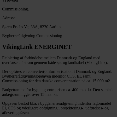
Vi leverer
Commissioning.
Adresse
Søren Frichs Vej 38A, 8230 Aarhus
Bygherrerådgivning
Commissioning
VikingLink ENERGINET
Etablering af forbindelse mellem Danmark og England med
overførsel af strøm gennem både sø- og landkabel (VikingLink).
Der opføres en converter(omformer)station i Danmark og England.
Bygherrerådgivningsopgaven indenfor CTS, EL samt
Commissioning for den danske converterstation på ca. 15.000 m2.
Budgetramme for bygningsentreprisen ca. 400 mio. kr. Den samlede
anlægssum ligger over 15 mia. kr.
Opgaven bestod bl.a. i byggeherrerådgivning indenfor fagområdet
El, CTS og yderligere opfølgning i projekterings-, udførelses- og
afleveringsfasen.