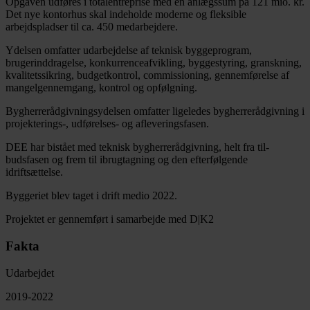
Opgaven udføres i totalentreprise med en anlægssum på 121 mio. kr.
Det nye kontorhus skal indeholde moderne og fleksible
arbejdspladser til ca. 450 medarbejdere.
Ydelsen omfatter udarbejdelse af teknisk byggeprogram,
brugerinddragelse, konkurrenceafvikling, byggestyring, granskning,
kvalitetssikring, budgetkontrol, commissioning, gennemførelse af
mangelgennemgang, kontrol og opfølgning.
Bygherrerådgivningsydelsen omfatter ligeledes bygherrerådgivning i
projekterings-, udførelses- og afleveringsfasen.
DEE har bistået med teknisk bygherrerådgivning, helt fra til-
budsfasen og frem til ibrugtagning og den efterfølgende
idriftsættelse.
Byggeriet blev taget i drift medio 2022.
Projektet er gennemført i samarbejde med D|K2
Fakta
Udarbejdet
2019-2022