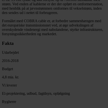
strøm. Ved enden af kablerne er der der opført en omformerstation,
med henblik på at jævnstrømmen omformes til vekselstrøm, inden
den sendes ud i nettet til forbrugeren.
Formålet med COBRA cable er, at forbedre sammenhængen med
det europæiske transmissionsnet ved, at øge udvekslingen af
overskydende vindenergi med nabolandene, styrke infrastrukturen,
forsyningssikkerheden og markedet.
Fakta
Udarbejdet
2016-2018
Budget
4,8 mia. kr.
Vi leverer
El-projektering, udbud, fagtilsyn, opfølgning
Bygherre